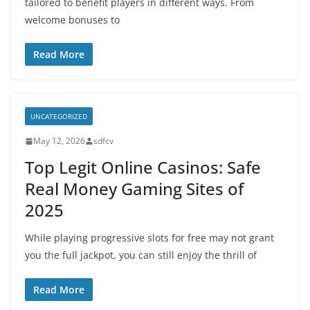
tailored to benefit players in different ways. From
welcome bonuses to
Read More
UNCATEGORIZED
May 12, 2026
sdfcv
Top Legit Online Casinos: Safe
Real Money Gaming Sites of
2025
While playing progressive slots for free may not grant
you the full jackpot, you can still enjoy the thrill of
Read More