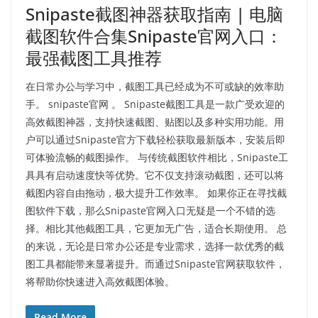
Snipaste截图神器获取指南 | 电脑
截图软件合集Snipaste官网入口：
最强截图工具推荐
在日常办公与学习中，截图工具已经成为不可或缺的效率助
手。 snipaste官网 。 Snipaste截图工具是一款广受欢迎的
高效截图神器，支持快速截图、贴图以及多种实用功能。用
户可以通过Snipaste官方下载轻松获取最新版本，安装后即
可体验流畅的截图操作。 与传统截图软件相比，Snipaste工
具具有启动速度快等优势。它不仅支持滚动截图，还可以将
截图内容自由拖动，极大提升工作效率。 如果你正在寻找截
图软件下载，那么Snipaste官网入口无疑是一个不错的选
择。相比其他截图工具，它更加无广告，适合长期使用。 总
的来说，无论是日常办公还是专业需求，选择一款优秀的截
图工具都能带来显著提升。而通过Snipaste官网获取软件，
将帮助你快速进入高效截图体验。
Read More