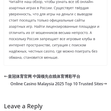
Читайте наш обзор, чтобы узнать все об онлайн-
азартных играх в России. Существует твёрдая
уверенность, что для игры на деньги с выводом
стоит посещать только официальные сайты
азартных игр. Найти лицензированные площадки и
отличить их от мошенников весьма непросто. А
поскольку Россия запрещает все игровые клубы в
интернет пространстве, ситуация с поиском
надёжных, честных casino, где можно поиграть без
обмана, становится меньше.
皇冠体育官网 中国领先在线体育博彩平台
Online Casino Malaysia 2025 Top 10 Trusted Sites
Leave a Reply