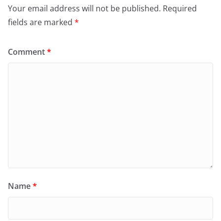
Your email address will not be published.
Required
fields are marked
*
Comment
*
Name
*