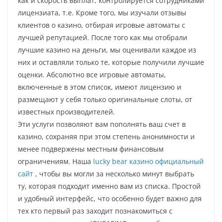
как и скорость выплат, контролируется сотрудниками
лицензиата, т.е. Кроме того, мы изучали отзывы
клиентов о казино, отбирая игровые автоматы с
лучшей репутацией. После того как мы отобрали
лучшие казино на деньги, мы оценивали каждое из
них и оставляли только те, которые получили лучшие
оценки. Абсолютно все игровые автоматы,
включенные в этом список, имеют лицензию и
размещают у себя только оригинальные слоты, от
известных производителей.
Эти услуги позволяют вам пополнять ваш счет в
казино, сохраняя при этом степень анонимности и
менее подвержены местным финансовым
ограничениям. Наша
lucky bear казино официальный
сайт
, чтобы вы могли за несколько минут выбрать
ту, которая подходит именно вам из списка. Простой
и удобный интерфейс, что особенно будет важно для
тех кто первый раз заходит познакомиться с