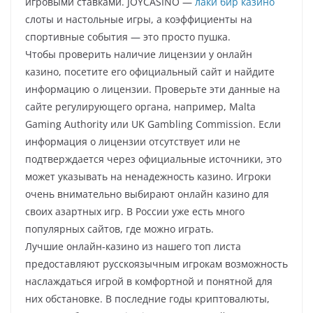
игровыми ставками. JOYCASINO —
лаки бир казино
слоты и настольные игры, а коэффициенты на
спортивные события — это просто пушка.
Чтобы проверить наличие лицензии у онлайн
казино, посетите его официальный сайт и найдите
информацию о лицензии. Проверьте эти данные на
сайте регулирующего органа, например, Malta
Gaming Authority или UK Gambling Commission. Если
информация о лицензии отсутствует или не
подтверждается через официальные источники, это
может указывать на ненадежность казино. Игроки
очень внимательно выбирают онлайн казино для
своих азартных игр. В России уже есть много
популярных сайтов, где можно играть.
Лучшие онлайн-казино из нашего топ листа
предоставляют русскоязычным игрокам возможность
наслаждаться игрой в комфортной и понятной для
них обстановке. В последние годы криптовалюты,